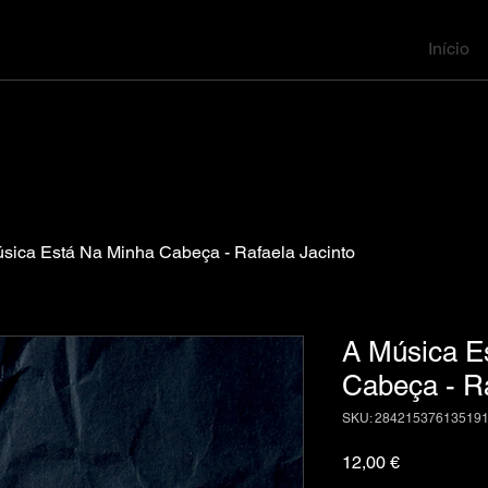
Início
sica Está Na Minha Cabeça - Rafaela Jacinto
A Música E
Cabeça - Ra
SKU: 28421537613519
Preço
12,00 €