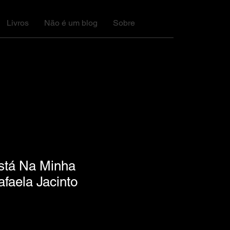
Livros
Não é um blog
Sobre
stá Na Minha
faela Jacinto
1