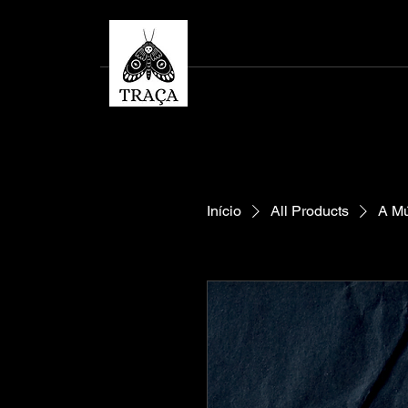
Início
All Products
A Mú